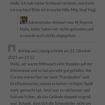
Hallo, Ich hab meine Schlüssel verloren, was kann
ich machen? Bitte ich brauche Hilfe Mfg Jinaf Hajji
Administrator-Antwort von: M_Reiprich
Hallo, leider haben wir nichts gefunden und
es wurde auch nichts abgegeben.
Enrico
aus
Leipzig
schrieb am
21. Oktober
2021
um
23:12
Hallo, wir waren Mittwoch viele Stunden auf der
Kleinmesse und es hat uns sehr gut gefallen. Vor
Corona waren fast nur noch "Fressbuden" und
Greifautomaten, sodass es keinen richtigen Spaß
mehr gemacht hat. Jetzt war es viel besser und
fast wie früher, als das Gelände doppelt so groß
war. Schade, dass sich die Schausteller nicht um