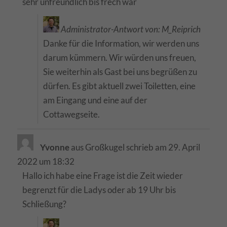
sehr unfreundlich bis frech war
Administrator-Antwort von: M_Reiprich
Danke für die Information, wir werden uns
darum kümmern. Wir würden uns freuen,
Sie weiterhin als Gast bei uns begrüßen zu
dürfen. Es gibt aktuell zwei Toiletten, eine
am Eingang und eine auf der
Cottawegseite.
Yvonne
aus
Großkugel
schrieb am
29. April
2022
um
18:32
Hallo ich habe eine Frage ist die Zeit wieder
begrenzt für die Ladys oder ab 19 Uhr bis
Schließung?