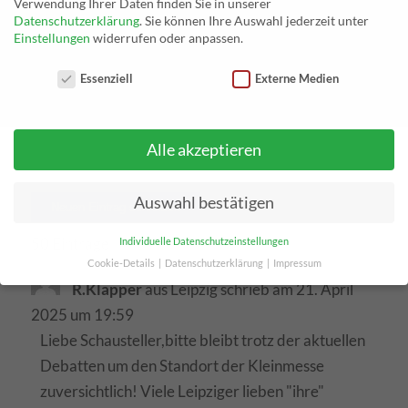
Verwendung Ihrer Daten finden Sie in unserer
Datenschutzerklärung
.
Sie können Ihre Auswahl jederzeit unter
Einstellungen
widerrufen oder anpassen.
Datenschutzeinstellungen
Essenziell
Externe Medien
Alle akzeptieren
Auswahl bestätigen
50 Einträge
Individuelle Datenschutzeinstellungen
Cookie-Details
Datenschutzerklärung
Impressum
Datenschutzeinstellungen
R.Klapper
aus
Leipzig
schrieb am
21. April
2025
um
19:59
Wenn Sie unter 16 Jahre alt sind und Ihre Zustimmung zu
Liebe Schausteller,bitte bleibt trotz der aktuellen
freiwilligen Diensten geben möchten, müssen Sie Ihre
Erziehungsberechtigten um Erlaubnis bitten.
Debatten um den Standort der Kleinmesse
Wir verwenden Cookies und andere Technologien auf unserer
zuversichtlich! Viele Leipziger lieben "ihre"
Website. Einige von ihnen sind essenziell, während andere uns