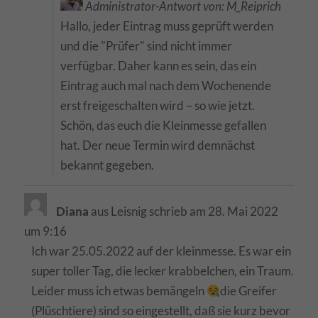
Administrator-Antwort von: M_Reiprich
Hallo, jeder Eintrag muss geprüft werden
und die "Prüfer" sind nicht immer
verfügbar. Daher kann es sein, das ein
Eintrag auch mal nach dem Wochenende
erst freigeschalten wird – so wie jetzt.
Schön, das euch die Kleinmesse gefallen
hat. Der neue Termin wird demnächst
bekannt gegeben.
Diana
aus
Leisnig
schrieb am
28. Mai 2022
um
9:16
Ich war 25.05.2022 auf der kleinmesse. Es war ein
super toller Tag, die lecker krabbelchen, ein Traum.
Leider muss ich etwas bemängeln
die Greifer
(Plüschtiere) sind so eingestellt, daß sie kurz bevor