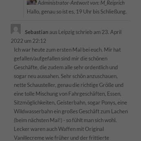
Administrator-Antwort von: M_Reiprich
Hallo, genau so ist es, 19 Uhr bis Schließung.
Sebastian
aus
Leipzig
schrieb am
23. April
2022
um
22:12
Ich war heute zum ersten Mal bei euch. Mir hat
gefallen/aufgefallen sind mir die schönen
Geschäfte, die zudem alle sehr ordentlich und
sogar neu aussahen. Sehr schön anzuschauen,
nette Schausteller, genau die richtige Größe und
eine tolle Mischung von Fahrgeschäften, Essen,
Sitzmöglichkeiten, Geisterbahn, sogar Ponys, eine
Wildwasserbahn ein großes Geschäft zum Lachen
(beim nächsten Mal!) - so fühlt man sich wohl.
Lecker waren auch Waffen mit Original
Vanillecreme wie früher und der frittierte