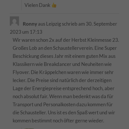
Vielen Dank
Inhalte von Videoplattformen und Social-Media-Plattformen werden
standardmäßig blockiert. Wenn Cookies von externen Medien akzeptiert
werden, bedarf der Zugriff auf diese Inhalte keiner manuellen Einwilligung
mehr.
Ronny
aus
Leipzig
schrieb am
30. September
Cookie-Informationen anzeigen
2023
um
17:13
Wir waren schon 2x auf der Herbst Kleinmesse 23.
powered by Borlabs Cookie
Datenschutzerklärung
Impressum
Großes Lob an den Schaustellerverein. Eine Super
Beschickung dieses Jahr mit einem guten Mix aus
Klassikern wie Breakdancer und Neuheiten wie
Flyover. Die Kräppelchen waren wie immer sehr
lecker. Die Preise sind natürlich der derzeitigen
Lage der Energiepreise entsprechend hoch, aber
noch absolut fair. Wenn man bedenkt was da für
Transport und Personalkosten dazu kommen für
die Schausteller. Uns ist es den Spaß wert und wir
kommen bestimmt noch öfter gerne wieder.