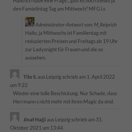
Hallo ich habe eine Frage...gibt es noch dieses ja
den Famielintag Tag am Mittwoch? MFG l.s
Administrator-Antwort von: M_Reiprich
Hallo, ja Mittwochs ist Familientag mit
reduzierten Preisen und Freitags ab 19 Uhr
zur Ladysnight für Frauen und die so
aussehen.
Tilo S.
aus
Leipzig
schrieb am
1. April 2022
um
9:22
Wieder eine tolle Beschickung. Nur Schade, dass
Herrmann s nicht mehr mit ihren Magic da sind.
Jinaf Hajji
aus
Leipzig
schrieb am
31.
Oktober 2021
um
13:44