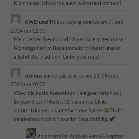
Kleinmesse. Ich werde auch weiterhin kommen!
helfen, diese Website und Ihre Erfahrung zu verbessern.
Personenbezogene Daten können verarbeitet werden (z. B. IP-
Adressen), z. B. für personalisierte Anzeigen und Inhalte oder
Anzeigen- und Inhaltsmessung.
Weitere Informationen über die
KWD und TK
aus
Leipzig
schrieb am
7. Juni
Verwendung Ihrer Daten finden Sie in unserer
2024
um
12:13
Datenschutzerklärung
.
Mein bester Freund und ich verballern gern unser
Hier finden Sie eine Übersicht über alle verwendeten Cookies. Sie
können Ihre Einwilligung zu ganzen Kategorien geben oder sich
Monatsgehalt im Boxautomaten! Das ist unsere
weitere Informationen anzeigen lassen und so nur bestimmte
alljährliche Tradition! Liebe geht raus!
Cookies auswählen.
Alle akzeptieren
Auswahl bestätigen
schlonz
aus
leipzig
schrieb am
11. Oktober
Zurück
2023
um
20:07
Datenschutzeinstellungen
Wow, die beste Auswahl an Fahrgeschäften seit
Essenziell (1)
langem diesen Herbst! Breakdance bleibt
Essenzielle Cookies ermöglichen grundlegende Funktionen und sind für die
natürlich immer unangefochtene Spitze
Da ist
einwandfreie Funktion der Website erforderlich.
mindestens noch ein zweiter Besuch fällig.
Cookie-Informationen anzeigen
Externe Medien (5)
Exte
Administrator-Antwort von: M_Reiprich